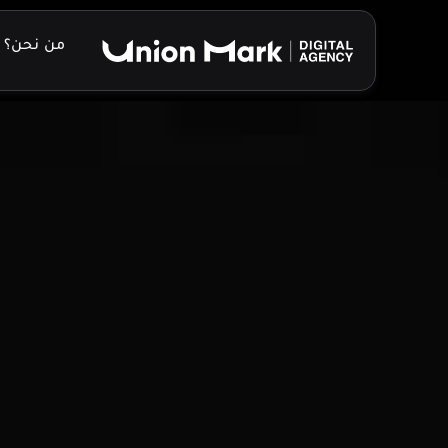
خطي
لى
من نحن؟
لمحتوى