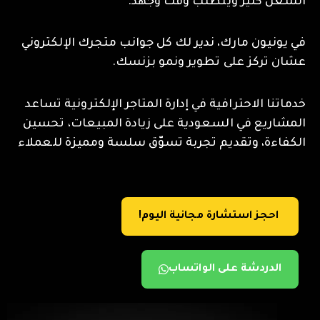
الشغل كثير ويتطلب وقت وجهد.
في يونيون مارك، ندير لك كل جوانب متجرك الإلكتروني
عشان تركز على تطوير ونمو بزنسك.
خدماتنا الاحترافية في إدارة المتاجر الإلكترونية تساعد
المشاريع في السعودية على زيادة المبيعات، تحسين
الكفاءة، وتقديم تجربة تسوّق سلسة ومميزة للعملاء
احجز استشارة مجانية اليوم!
الدردشة على الواتساب