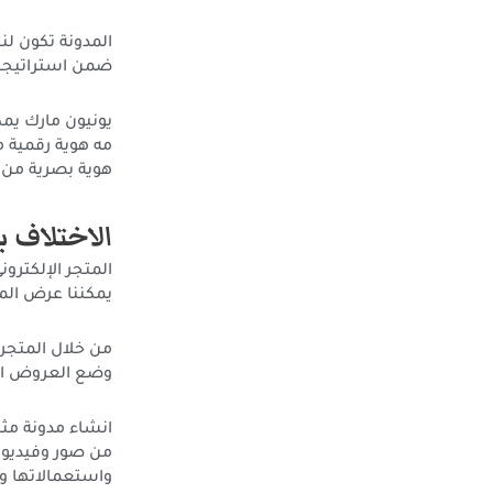
المدونة تكون لن
ضمن استراتيجية
يونيون مارك يم
مه هوية رقمية 
هوية بصرية من ا
الاختلاف ب
المتجر الإلكترو
يمكننا عرض المن
من خلال المتجر
وضع العروض الت
انشاء مدونة مثل
من صور وفيديوه
واستعمالاتها وا