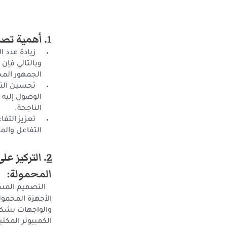
1
. أهمية تصم
زيادة عدد ا
وبالتالي فإ
الجمهور الم
تحسين التحوي
الوصول إليه 
الناجحة.
تعزيز التفاع
التفاعل وال
2
. التركيز ع
المحمولة:
التصميم المستج
الأجهزة المحمو
والواجهات بشكل
الكمبيوتر المكتب