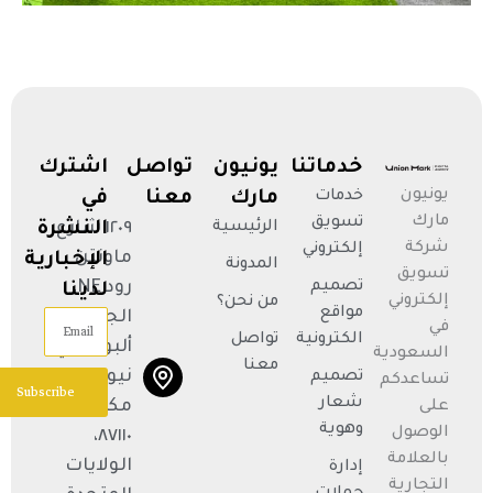
خدماتنا
يونيون
تواصل
اشترك
يونيون
خدمات
مارك
معنا
في
مارك
تسويق
الرئيسية
١٢٠٩ شارع
النشرة
شركة
إلكتروني
ماونتن
الإخبارية
المدونة
تسويق
تصميم
رود NE،
لدينا
إلكتروني
من نحن؟
مواقع
الجناح R،
Email
في
الكترونية
تواصل
ألبوكيركي،
السعودية
معنا
نيو
تصميم
تساعدكم
Subscribe
شعار
مكسيكو
على
وهوية
الوصول
٨٧١١٠،
بالعلامة
الولايات
إدارة
التجارية