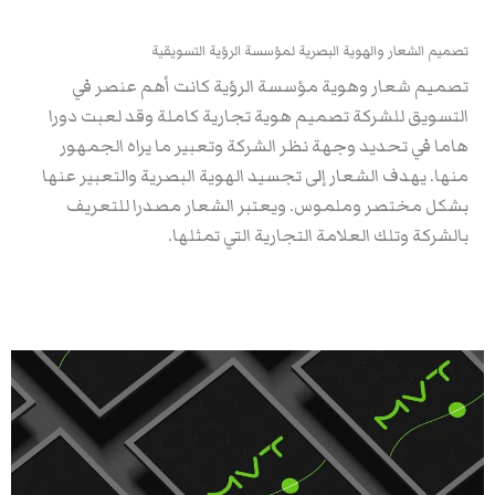
تصميم الشعار والهوية البصرية لمؤسسة الرؤية التسويقية
تصميم شعار وهوية مؤسسة الرؤية كانت أهم عنصر في
التسويق للشركة تصميم هوية تجارية كاملة وقد لعبت دورا
هاما في تحديد وجهة نظر الشركة وتعبير ما يراه الجمهور
منها. يهدف الشعار إلى تجسيد الهوية البصرية والتعبير عنها
بشكل مختصر وملموس. ويعتبر الشعار مصدرا للتعريف
بالشركة وتلك العلامة التجارية التي تمثلها.