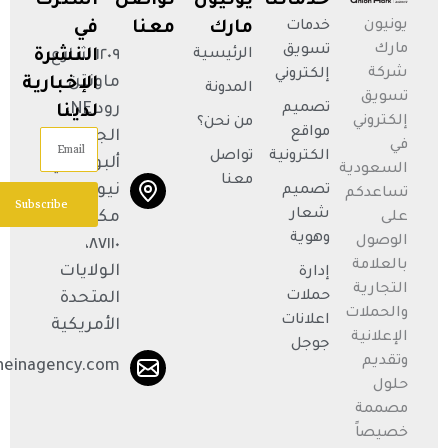
خدماتنا
يونيون
تواصل
اشترك
يونيون
خدمات
مارك
معنا
في
مارك
تسويق
الرئيسية
١٢٠٩ شارع
النشرة
شركة
إلكتروني
ماونتن
الإخبارية
المدونة
تسويق
تصميم
رود NE،
لدينا
إلكتروني
من نحن؟
مواقع
الجناح R،
Email
في
الكترونية
تواصل
ألبوكيركي،
السعودية
معنا
نيو
تصميم
تساعدكم
Subscribe
شعار
مكسيكو
على
وهوية
الوصول
٨٧١١٠،
بالعلامة
الولايات
إدارة
التجارية
حملات
المتحدة
والحملات
اعلانات
الأمريكية
الإعلانية
جوجل
وتقديم
neinagency.com
حلول
مصممة
خصيصاً