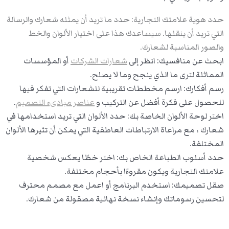
حدد هوية علامتك التجارية: حدد ما تريد أن يمثله شعارك والرسالة
التي تريد أن ينقلها. سيساعدك هذا على اختيار الألوان والخط
والصور المناسبة لشعارك.
ابحث عن منافسيك: انظر إلى
شعارات الشركات
أو المؤسسات
المماثلة لترى ما الذي ينجح وما لا يصلح.
رسم أفكارك: ارسم مخططات تقريبية للشعارات التي تفكر فيها
للحصول على فكرة أفضل عن التركيب و
عناصر مبادىء التصميم
.
اختر لوحة الألوان الخاصة بك: حدد الألوان التي تريد استخدامها في
شعارك ، مع مراعاة الارتباطات العاطفية التي يمكن أن تثيرها الألوان
المختلفة.
حدد أسلوب الطباعة الخاص بك: اختر خطًا يعكس شخصية
علامتك التجارية ويكون مقروءًا بأحجام مختلفة.
صقل تصميمك: استخدم البرنامج أو اعمل مع مصمم محترف
لتحسين رسوماتك وإنشاء نسخة نهائية مصقولة من شعارك.