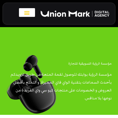
خطي
لى
لمحتوى
بروفايل الاعمال
تواصل معنا
مؤسسة الرؤية التسويقية للتجارة
مؤسسة الرؤية بوابتك للوصول لقمة المتعة عن طريق تزويدكم
بأحدث السماعات بتقنية الواي فاي المميزة, و التمتع بأفضل
العروض و الخصومات على منتجات كيو سي واي الفريدة من
نوعها بلا منافس.