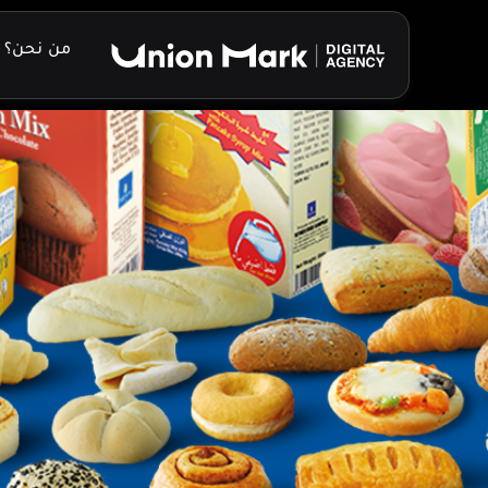
خطي
لى
من نحن؟
لمحتوى