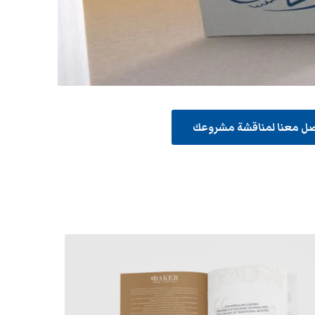
صل معنا لمناقشة مشروعك