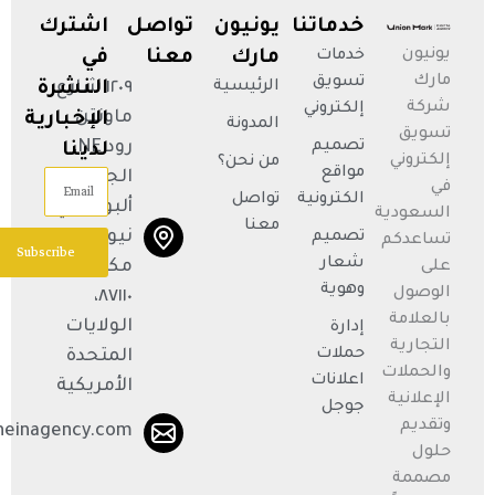
خدماتنا
يونيون
تواصل
اشترك
يونيون
خدمات
مارك
معنا
في
مارك
تسويق
الرئيسية
١٢٠٩ شارع
النشرة
شركة
إلكتروني
ماونتن
الإخبارية
المدونة
تسويق
تصميم
رود NE،
لدينا
إلكتروني
من نحن؟
مواقع
الجناح R،
Email
في
الكترونية
تواصل
ألبوكيركي،
السعودية
معنا
نيو
تصميم
تساعدكم
Subscribe
شعار
مكسيكو
على
وهوية
الوصول
٨٧١١٠،
بالعلامة
الولايات
إدارة
التجارية
حملات
المتحدة
والحملات
اعلانات
الأمريكية
الإعلانية
جوجل
وتقديم
neinagency.com
حلول
مصممة