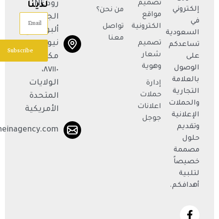
تصميم
رود NE،
لدينا
إلكتروني
من نحن؟
مواقع
الجناح R،
Email
في
الكترونية
تواصل
ألبوكيركي،
السعودية
معنا
نيو
تصميم
تساعدكم
Subscribe
شعار
مكسيكو
على
وهوية
الوصول
٨٧١١٠،
بالعلامة
الولايات
إدارة
التجارية
حملات
المتحدة
والحملات
اعلانات
الأمريكية
الإعلانية
جوجل
وتقديم
neinagency.com
حلول
مصممة
خصيصاً
لتلبية
أهدافكم.
X
F
L
I