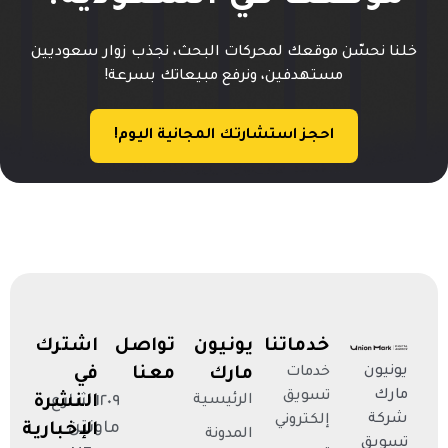
خلنا نحسّن موقعك لمحركات البحث، نجذب زوار سعوديين
مستهدفين، ونرفع مبيعاتك بسرعة!
احجز استشارتك المجانية اليوم!
خدماتنا
يونيون
تواصل
اشترك
يونيون
خدمات
مارك
معنا
في
مارك
تسويق
الرئيسية
١٢٠٩ شارع
النشرة
شركة
إلكتروني
ماونتن
الإخبارية
المدونة
تسويق