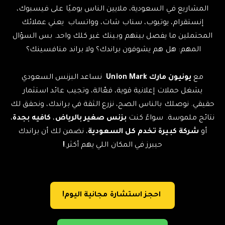
المشاريع في السعودية، ملايين الناس يوميًا على فيسبوك،
إنستقرام، يوتيوب، سناب شات، وواتساب يعني عملائك
المحتملين ما يفصل بينهم وبينك غير كلك واحد. بس السؤال
المهم: هل هم يشوفون براندك؟ ولا براند منافسينك؟
مع
يونيون مارك Union Mark
نساعد البزنس السعودي
يشغل حملات إعلانية قوية، فعّالة، وتجيب عائد استثمار
حقيقي. نوصلك بالناس الصح، نزرع الثقة في براندك، ونحقق لك
نتائج ملموسة. سواءً كنت
بزنس صغير بالرياض
،
كافيه بجدة
،
أو
شركة كبيرة تخدم كل السعودية
، نضمن لك أن براندك
حيبرز في المكان اللي يهم أكثر.
!
احجز استشارة مجانية اليوم!