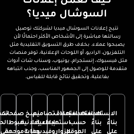
كيف تعمل إعلانات
السوشال ميديا؟
تتيح إعلانات السوشال ميديا لشركتك توصيل
رسالتها مباشرة إلى الأشخاص الأكثر احتمالًا لأن
يصبحوا عملاء. بخلاف طرق التسويق التقليدية مثل
التلفزيون، الراديو، أو اللوحات الإعلانية، توفر منصات
مثل فيسبوك، إنستجرام، يوتيوب، وسناب شات أدوات
متقدمة للوصول إلى الجمهور المناسب، وجذب انتباهه
بفاعلية، وتحقيق نتائج قابلة للقياس.
الاستهداف
الاستهداف
إعادة
الاستهداف
تصاميم
نسخ
صفحات
تح
بناءً
بناءً
حسب
استهداف
إبداعية
إعلانية
هبوط
الح
على
على
الموقع
الزوار
جذابة
وفيديوهات
موجهة
في