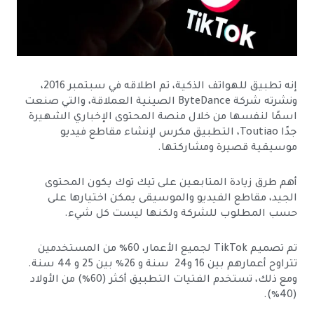
إنه تطبيق للهواتف الذكية، تم اطلاقه في سبتمبر 2016،
ونشرته شركة ByteDance الصينية العملاقة، والتي صنعت
اسمًا لنفسها من خلال منصة المحتوى الإخباري الشهيرة
جدًا Toutiao، التطبيق مكرس لإنشاء مقاطع فيديو
موسيقية قصيرة ومشاركتها.
أهم طرق زيادة المتابعين على تيك توك يكون المحتوى
الجيد، مقاطع الفيديو والموسيقى يمكن اختيارها على
حسب المطلوب للشركة ولكنها ليست كل شيء.
تم تصميم TikTok لجميع الأعمار، 60٪ من المستخدمين
تتراوح أعمارهم بين 16 و24 سنة و 26٪ بين 25 و 44 سنة.
ومع ذلك، تستخدم الفتيات التطبيق أكثر (60٪) من الأولاد
(40٪).