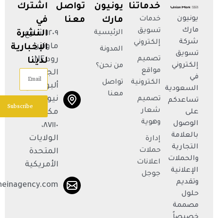
خدماتنا
يونيون
تواصل
اشترك
يونيون
خدمات
مارك
معنا
في
مارك
تسويق
الرئيسية
١٢٠٩ شارع
النشرة
شركة
إلكتروني
ماونتن
الإخبارية
المدونة
تسويق
تصميم
رود NE،
لدينا
إلكتروني
من نحن؟
مواقع
الجناح R،
Email
في
الكترونية
تواصل
ألبوكيركي،
السعودية
معنا
نيو
تصميم
تساعدكم
Subscribe
شعار
مكسيكو
على
وهوية
الوصول
٨٧١١٠،
بالعلامة
الولايات
إدارة
التجارية
حملات
المتحدة
والحملات
اعلانات
الأمريكية
الإعلانية
جوجل
وتقديم
neinagency.com
حلول
مصممة
خصيصاً