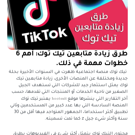
طرق زيادة متابعين تيك توك: أهم 6
خطوات مهمة في ذلك.
تيك توك منصة اجتماعية ظهرت في السنوات الأخيرة بحلة
جديدة ومختلفة عن المنصات الأخرى، زيادة متابعين تيك
توك يمثل استثمار جيد للشركات التي تستهدف الجيل
الصغير من ناحية الخدمات أو المنتجات التي تقدمها، حسب
hootsuit
آخر التقارير التي ينشرها موقع
يعتبر تيك توك
المنصة السادسة التي بها عدد كبير من المستخدمين وثاني
تطبيق أكثر استخداما، الجمهور المتواجد فيها أقل من 30
سنة وأكثر شيء جيل z كما تمت تسميته.
محتوى التيك توك يتمثل أكثر شيء في الفيديوهات بطرق