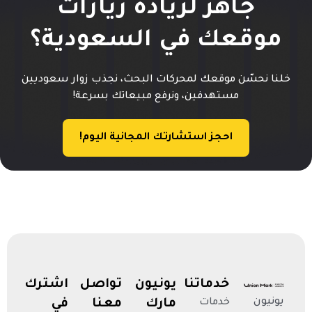
جاهز لزيادة زيارات
موقعك في السعودية؟
خلنا نحسّن موقعك لمحركات البحث، نجذب زوار سعوديين
مستهدفين، ونرفع مبيعاتك بسرعة!
احجز استشارتك المجانية اليوم!
خدماتنا
يونيون
تواصل
اشترك
يونيون
خدمات
مارك
معنا
في