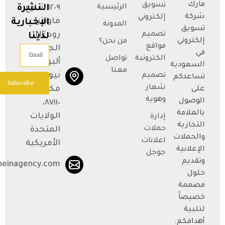
مارك
تسويق
الرئيسية
١٢٠٩ شارع
النشرة
شركة
إلكتروني
ماونتن
الإخبارية
المدونة
تسويق
تصميم
رود NE،
لدينا
إلكتروني
من نحن؟
مواقع
الجناح R،
Email
في
الكترونية
تواصل
ألبوكيركي،
السعودية
معنا
نيو
تصميم
تساعدكم
Subscribe
شعار
مكسيكو
على
وهوية
الوصول
٨٧١١٠،
بالعلامة
الولايات
إدارة
التجارية
حملات
المتحدة
والحملات
اعلانات
الأمريكية
الإعلانية
جوجل
وتقديم
neinagency.com
حلول
مصممة
خصيصاً
لتلبية
أهدافكم.