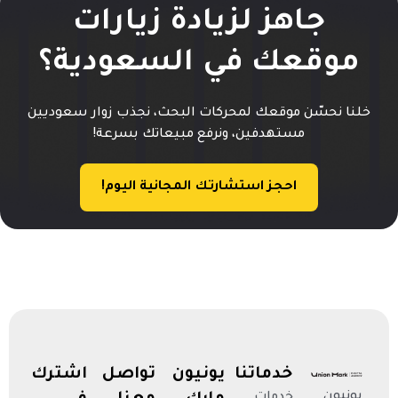
جاهز لزيادة زيارات
موقعك في السعودية؟
خلنا نحسّن موقعك لمحركات البحث، نجذب زوار سعوديين
مستهدفين، ونرفع مبيعاتك بسرعة!
احجز استشارتك المجانية اليوم!
خدماتنا
يونيون
تواصل
اشترك
يونيون
خدمات