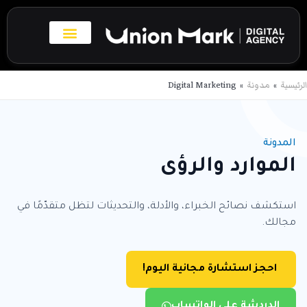
خطي
لى
لمحتوى
بروفايل الاعمال
تواصل معنا
الرئيسية
مدونة
Digital Marketing
المدونة
الموارد والرؤى
استكشف نصائح الخبراء، والأدلة، والتحديثات لتظل متقدّمًا في
مجالك.
احجز استشارة مجانية اليوم!
الدردشة على الواتساب