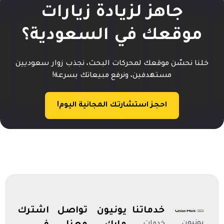
جاهز لزيادة زيارات
موقعك في السعودية؟
خلنا نحسّن موقعك لمحركات البحث، نجذب زوار سعوديين
مستهدفين، ونرفع مبيعاتك بسرعة!
احجز استشارتك المجانية اليوم!
خدماتنا
يونيون
تواصل
اشترك
يونيون
خدمات