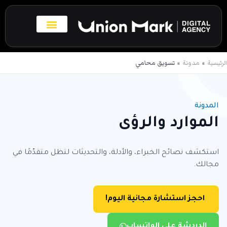
خطي
لى
لمحتوى
بروفايل الاعمال
تواصل معنا
الرئيسية
مدونة
تسويق محامي
المدونة
الموارد والرؤى
استكشف نصائح الخبراء، والأدلة، والتحديثات لتظل متقدّمًا في
مجالك.
احجز استشارة مجانية اليوم!
الدردشة على الواتساب