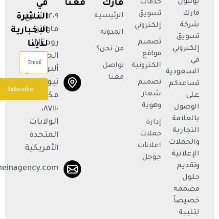
يونيون
خدمات
مارك
معنا
في
مارك
تسويق
الرئيسية
١٢٠٩ شارع
النشرة
شركة
إلكتروني
ماونتن
الإخبارية
المدونة
تسويق
تصميم
رود NE،
لدينا
إلكتروني
من نحن؟
مواقع
الجناح R،
Email
في
الكترونية
تواصل
ألبوكيركي،
السعودية
معنا
نيو
تصميم
تساعدكم
Subscribe
شعار
مكسيكو
على
وهوية
الوصول
٨٧١١٠،
بالعلامة
الولايات
إدارة
التجارية
حملات
المتحدة
والحملات
اعلانات
الأمريكية
الإعلانية
جوجل
وتقديم
neinagency.com
حلول
مصممة
خصيصاً
لتلبية