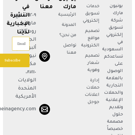
يونيون
خدمات
مارك
معنا
في
مارك
تسويق
الرئيسية
١٢٠٩ شارع
النشرة
شركة
إلكتروني
ماونتن
الإخبارية
المدونة
تسويق
تصميم
رود NE،
لدينا
إلكتروني
من نحن؟
مواقع
الجناح R،
Email
في
الكترونية
تواصل
ألبوكيركي،
السعودية
معنا
نيو
تصميم
تساعدكم
Subscribe
شعار
مكسيكو
على
وهوية
الوصول
٨٧١١٠،
بالعلامة
الولايات
إدارة
التجارية
حملات
المتحدة
والحملات
اعلانات
الأمريكية
الإعلانية
جوجل
وتقديم
neinagency.com
حلول
مصممة
خصيصاً