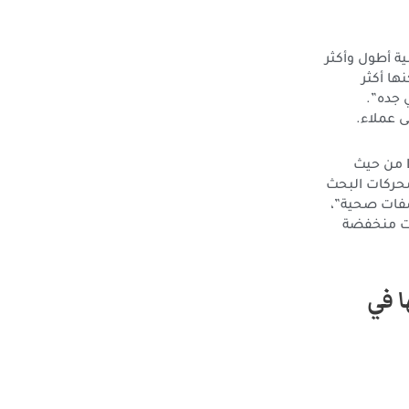
ية أطول وأكثر
ها أكثر
 جده”.
ى عملاء.
3. LSI أو الكلمات المرادفة للكلمة المفتاحية الرئيسية: ترتبط الكلمات الرئيسية في LSI من حيث
محركات البحث
صفات صحية”،
أو “وجبات منخفضة
ا في