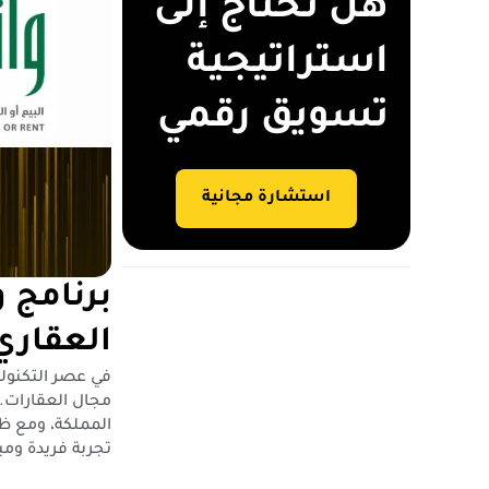
هل تحتاج إلى
استراتيجية
تسويق رقمي
استشارة مجانية
برنامج و
العقاري
في عصر التكنولو
مجال العقارات. 
المملكة، ومع ظه
تجربة فريدة ومب