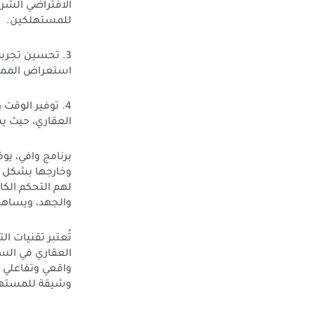
الافتراضي الشر
للمستهلكين.
3. تحسين تجرب
استعراض الممتلك
4. توفير الوقت
العقاري، حيث ي
برنامج وافي، ي
وخارجها بشكل إل
لهم التحكم الكا
والجهد، ويساهم
تُعتبر تقنيات ا
العقاري في الس
واقعي وتفاعلي ع
وشيقة للمستهلك