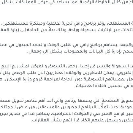
اء من خلال الخارطة الرقمية، مما يساعد في عرض الممتلكات بشكل
ة المستهلك: يوفر برنامج وافي تجربة تفاعلية ومبتكرة للمستهلكين،
ات عبر الإنترنت بسهولة وراحة، وذلك بدلاً من الحاجة إلى زيارة العق
 والجهد: يساهم برنامج وافي في تقليل الوقت والجهد المبذول في عم
سمح بإدارة كل البيانات والمعلومات بشكل آلي وفعال.
وفر السهولة واليسر في إصدار رخص التسويق والعرض لمشاريع البيع 
كتروني. يمكن للمطورين والوكلاء العقاريين الآن طلب الرخص بكل سه
مل بعملياتهم التسويقية دون الحاجة لمراجعة فروع وزارة الإسكان. هذ
 في تحسين كفاءة العمليات.
لتسويق المتقدمة التي يدعمها برنامج وافي أحد أهم عناصر تحويل مست
عودية. حيث يُمكِّن البرنامج المطورين والمسوقين من عرض الممتل
بر الواقع الافتراضي والجولات الافتراضية، يساهم هذا في تقديم تجرب
ين ويسهل عليهم اتخاذ قراراتهم بشأن العقارات.