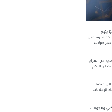
ا يتيح
سهولة. وبفضل
حجز جولات
يد من المزايا
طاء. إليكم
خلال منصة
ء الإعلانات
اضي والجولات