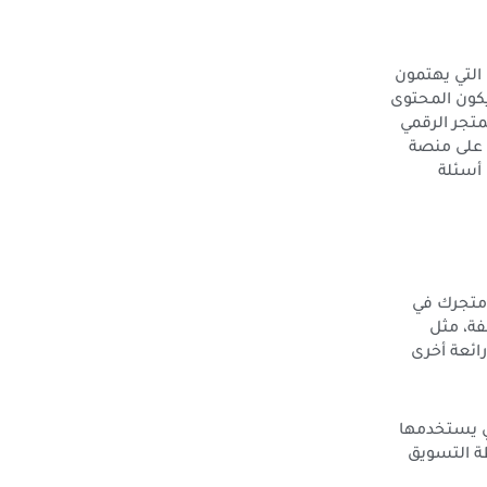
التي يهتمون
يكون المحتوى
تجر الرقمي
ى على منصة
أسئلة
 متجرك في
صات مختلفة، مثل
يقة رائعة أخرى
تي يستخدمها
طة التسويق