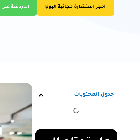
احجز استشارة مجانية اليوم!
الدردشة على 
جدول المحتويات