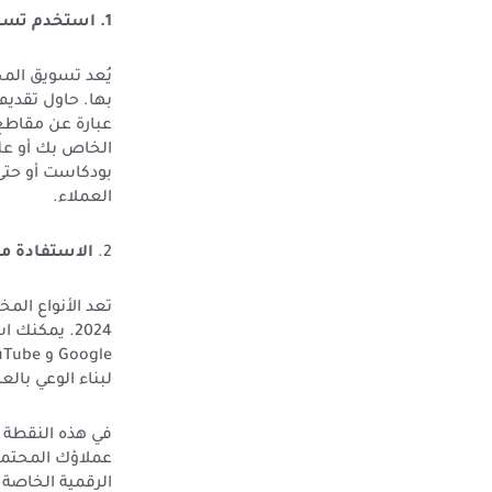
1. استخدم تسويق المحتوى في تسويق منتجات متجرك
يُعد تسويق المح
بها. حاول تقديم
عبارة عن مقاطع
الخاص بك أو على
بودكاست أو حتى
العملاء.
2.
الاستفادة من
تعد الأنواع ال
لبناء الوعي بالع
في هذه النقطة ي
عملاؤك المحتملو
الرقمية الخاصة