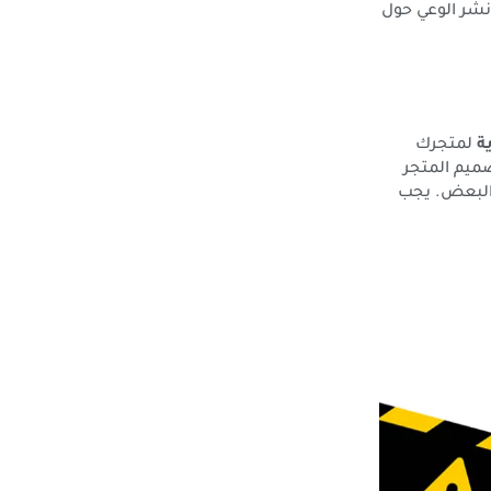
نشر الوعي حول
ة
لمتجرك
صميم المتجر
 البعض. يجب