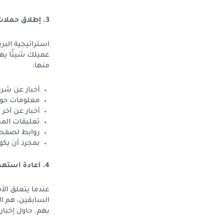
3. إطلاق حملات التسويق عبر البريد الإلكتروني عند تسويق المنتجات
استراتيجية البر
عميلك شيئًا يهتم
منها:
أخبار عن شر
معلومات حول
أخبار عن آخ
تعليقات الم
روابط لصفحة 
بمجرد أن يكون
4. اعادة استهداف العملاء القدامى
عندما يتعلق الأ
السابقين، هم ا
بهم. حاول إخباره