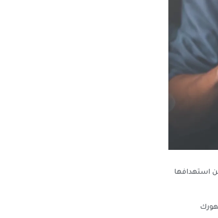
كن استهدافها
مهورك