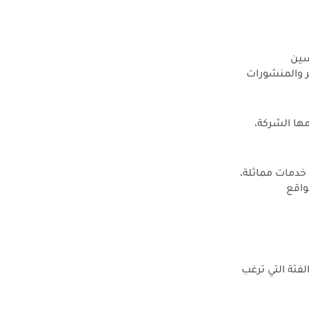
سين
ير والمنشورات
ها الشركة،
دمات مماثلة،
واقع
فئة التي ترغب