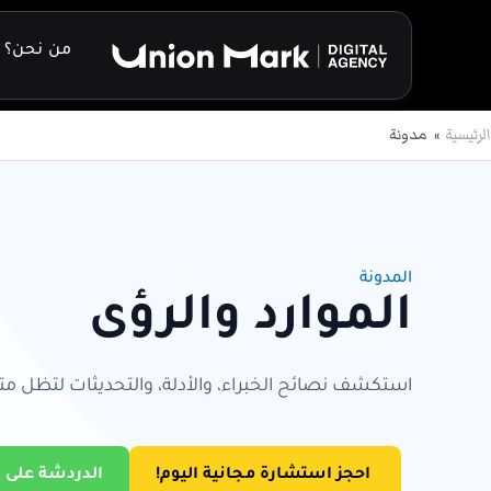
خطي
لى
من نحن؟
لمحتوى
الرئيسية
مدونة
المدونة
الموارد والرؤى
استكشف نصائح الخبراء، والأدلة، والتحديثات لتظل متق
احجز استشارة مجانية اليوم!
الدردشة على 