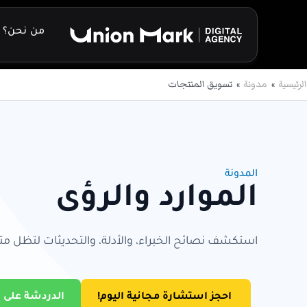
خطي
لى
من نحن؟
لمحتوى
الرئيسية
مدونة
تسويق المنتجات
المدونة
الموارد والرؤى
استكشف نصائح الخبراء، والأدلة، والتحديثات لتظل متق
احجز استشارة مجانية اليوم!
الدردشة على 