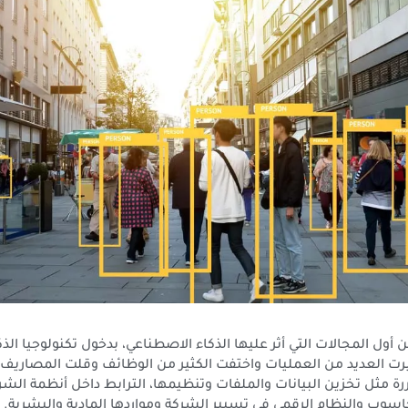
 أول المجالات التي أثر عليها الذكاء الاصطناعي، بدخول تكنولوجيا الذ
رت العديد من العمليات واختفت الكثير من الوظائف وقلت المصاريف، 
رة مثل تخزين البيانات والملفات وتنظيمها، الترابط داخل أنظمة الشرك
حاسوب والنظام الرقمي في تسيير الشركة ومواردها المادية والبشرية.