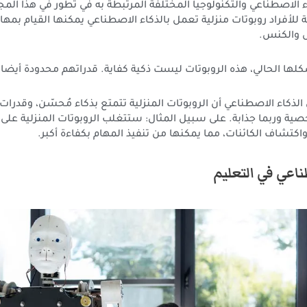
الاصطناعي والتكنولوجيا المختلفة المرتبطة به في تطور في هذا المج
للأفراد روبوتات منزلية تعمل بالذكاء الاصطناعي يمكنها القيام بمه
 والكنس.
ها الحالي، هذه الروبوتات ليست ذكية كفاية. قدراتهم محدودة أيضا.
كاء الاصطناعي أن الروبوتات المنزلية تتمتع بذكاء مُحسّن، وقدرات م
ية وربما جذابة. على سبيل المثال: ستتغلب الروبوتات المنزلية عل
واكتشاف الكائنات، مما يمكنها من تنفيذ المهام بكفاءة أكبر.
ناعي في التعليم